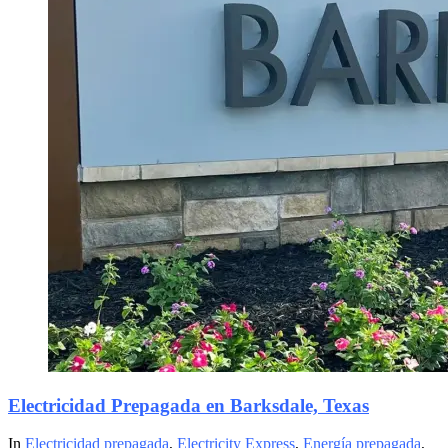
Electricidad Prepagada en Barksdale, Texas
In
Electricidad prepagada
,
Electricity Express
,
Energía prepagada
,