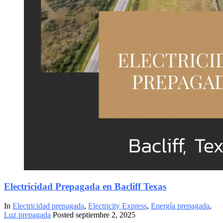
Electricidad Prepagada en Bacliff Texas
In
Electricidad prepagada
,
Electricity Express
,
Energía prepagada
,
Luz prepagada
Posted
septiembre 2, 2025