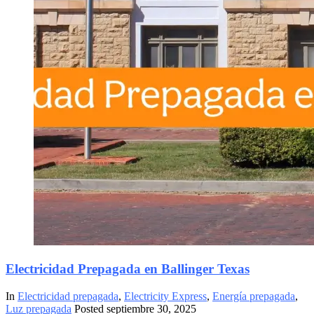
Electricidad Prepagada en Ballinger Texas
In
Electricidad prepagada
,
Electricity Express
,
Energía prepagada
,
Luz prepagada
Posted
septiembre 30, 2025