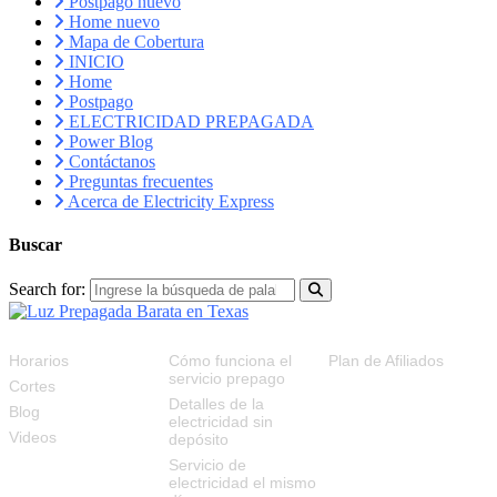
Postpago nuevo
Home nuevo
Mapa de Cobertura
INICIO
Home
Postpago
ELECTRICIDAD PREPAGADA
Power Blog
Contáctanos
Preguntas frecuentes
Acerca de Electricity Express
Buscar
Search for:
RECURSOS
FAQS
PLAN DE AFILIADOS
Horarios
Cómo funciona el
Plan de Afiliados
servicio prepago
Cortes
Detalles de la
Blog
electricidad sin
Videos
depósito
Servicio de
electricidad el mismo