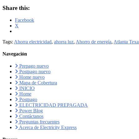
Share this:
Facebook
X
Tags:
Ahorra electricidad
,
ahorra luz
,
Ahorro de energía
,
Atlanta Texa
Navegación
Prepago nuevo
Postpago nuevo
Home nuevo
Mapa de Cobertura
INICIO
Home
Postpago
ELECTRICIDAD PREPAGADA
Power Blog
Contáctanos
Preguntas frecuentes
Acerca de Electricity Express