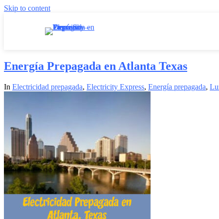
Skip to content
Energía Prepagada en Atlanta Texas
In
Electricidad prepagada
,
Electricity Express
,
Energía prepagada
,
Lu