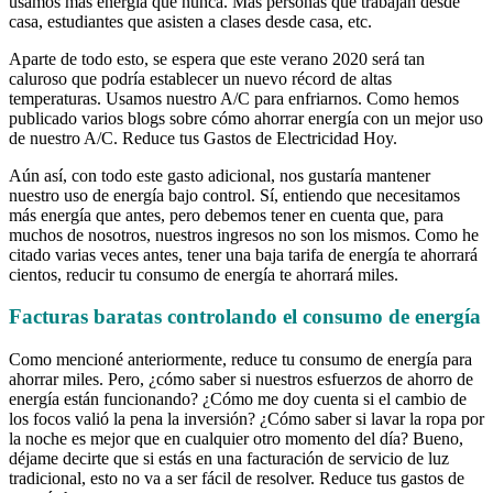
usamos más energía que nunca. Más personas que trabajan desde
casa, estudiantes que asisten a clases desde casa, etc.
Aparte de todo esto, se espera que este verano 2020 será tan
caluroso que podría establecer un nuevo récord de altas
temperaturas. Usamos nuestro A/C para enfriarnos. Como hemos
publicado varios blogs sobre cómo ahorrar energía con un mejor uso
de nuestro A/C. Reduce tus Gastos de Electricidad Hoy.
Aún así, con todo este gasto adicional, nos gustaría mantener
nuestro uso de energía bajo control. Sí, entiendo que necesitamos
más energía que antes, pero debemos tener en cuenta que, para
muchos de nosotros, nuestros ingresos no son los mismos. Como he
citado varias veces antes, tener una baja tarifa de energía te ahorrará
cientos, reducir tu consumo de energía te ahorrará miles.
Facturas baratas controlando el consumo de energía
Como mencioné anteriormente, reduce tu consumo de energía para
ahorrar miles. Pero, ¿cómo saber si nuestros esfuerzos de ahorro de
energía están funcionando? ¿Cómo me doy cuenta si el cambio de
los focos valió la pena la inversión? ¿Cómo saber si lavar la ropa por
la noche es mejor que en cualquier otro momento del día? Bueno,
déjame decirte que si estás en una facturación de servicio de luz
tradicional, esto no va a ser fácil de resolver. Reduce tus gastos de