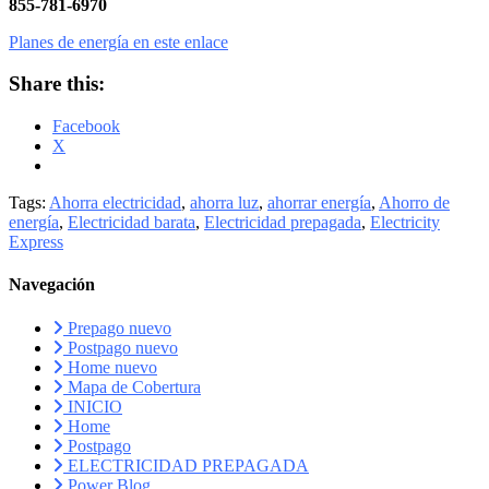
855-781-6970
Planes de energía en este enlace
Share this:
Facebook
X
Tags:
Ahorra electricidad
,
ahorra luz
,
ahorrar energía
,
Ahorro de
energía
,
Electricidad barata
,
Electricidad prepagada
,
Electricity
Express
Navegación
Prepago nuevo
Postpago nuevo
Home nuevo
Mapa de Cobertura
INICIO
Home
Postpago
ELECTRICIDAD PREPAGADA
Power Blog