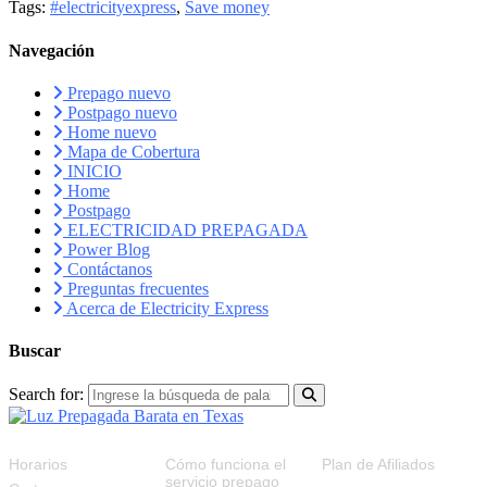
Tags:
#electricityexpress
,
Save money
Navegación
Prepago nuevo
Postpago nuevo
Home nuevo
Mapa de Cobertura
INICIO
Home
Postpago
ELECTRICIDAD PREPAGADA
Power Blog
Contáctanos
Preguntas frecuentes
Acerca de Electricity Express
Buscar
Search for:
RECURSOS
FAQS
PLAN DE AFILIADOS
Horarios
Cómo funciona el
Plan de Afiliados
servicio prepago