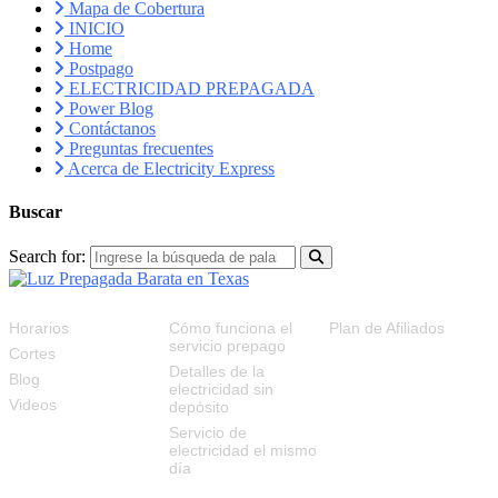
Mapa de Cobertura
INICIO
Home
Postpago
ELECTRICIDAD PREPAGADA
Power Blog
Contáctanos
Preguntas frecuentes
Acerca de Electricity Express
Buscar
Search for:
RECURSOS
FAQS
PLAN DE AFILIADOS
Horarios
Cómo funciona el
Plan de Afiliados
servicio prepago
Cortes
Detalles de la
Blog
electricidad sin
Videos
depósito
Servicio de
electricidad el mismo
día