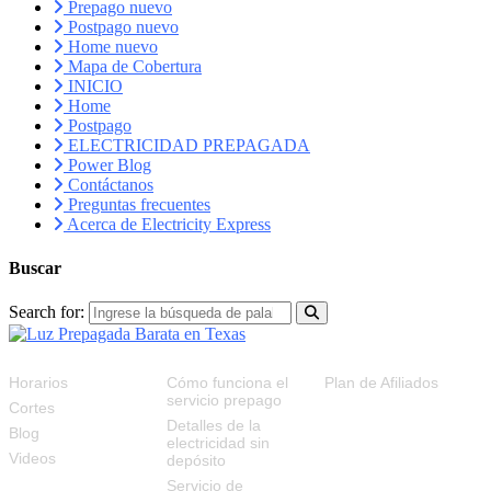
Prepago nuevo
Postpago nuevo
Home nuevo
Mapa de Cobertura
INICIO
Home
Postpago
ELECTRICIDAD PREPAGADA
Power Blog
Contáctanos
Preguntas frecuentes
Acerca de Electricity Express
Buscar
Search for:
RECURSOS
FAQS
PLAN DE AFILIADOS
Horarios
Cómo funciona el
Plan de Afiliados
servicio prepago
Cortes
Detalles de la
Blog
electricidad sin
Videos
depósito
Servicio de