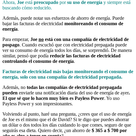
Ahora,
Joe
está
preocupado
por
su uso de energía
y siempre está
buscando cómo reducirlo.
Además, puede notar sus esfuerzos de ahorro de energía. Puede
bajar las facturas de electricidad
monitoreando el consumo de
energía
.
Para empezar,
Joe
no
está con una compañía de electricidad de
pospago
. Cuando escuchó que con electricidad prepagada puede
ver su consumo de energía todos los días, se sorprendió. De manera
similar, pensó que podía
reducir las facturas de electricidad
controlando el consumo de energía
.
Facturas de electricidad más bajas monitoreando el consumo de
energía, solo con una compañía de electricidad prepagada.
Además, no
todas las compañías de electricidad prepagada
pueden
enviarle una notificación diaria del uso de energía de ayer
.
El que sé que lo hacen muy bien es Payless Power
. Yo uso
Payless Power y son impresionantes.
Volviendo al punto, haré una pregunta, ¿crees que el uso de energía
de Joe es el mismo que el de David? Si te digo que puedes ahorrar
un dólar o dos todos los días cuidando lo que comes, seguro de que
seguirás esa dieta. Quiero decir, ¿un ahorro de
$ 365 a $ 700 por
año es algo a tener en cuenta
?