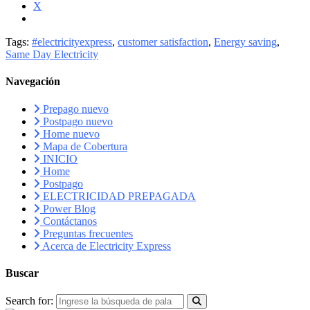
X
Tags:
#electricityexpress
,
customer satisfaction
,
Energy saving
,
Same Day Electricity
Navegación
Prepago nuevo
Postpago nuevo
Home nuevo
Mapa de Cobertura
INICIO
Home
Postpago
ELECTRICIDAD PREPAGADA
Power Blog
Contáctanos
Preguntas frecuentes
Acerca de Electricity Express
Buscar
Search for: