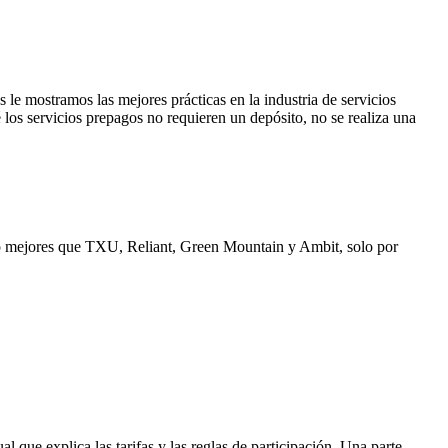
 le mostramos las mejores prácticas en la industria de servicios
los servicios prepagos no requieren un depósito, no se realiza una
cho mejores que TXU, Reliant, Green Mountain y Ambit, solo por
l que explica las tarifas y las reglas de participación. Una parte