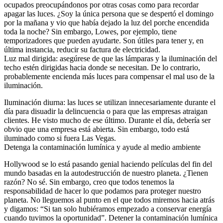
ocupados preocupándonos por otras cosas como para recordar
apagar las luces. ¿Soy la única persona que se despertó el domingo
por la mañana y vio que había dejado la luz del porche encendida
toda la noche? Sin embargo, Lowes, por ejemplo, tiene
temporizadores que pueden ayudarte. Son útiles para tener y, en
última instancia, reducir su factura de electricidad.
Luz mal dirigida: asegúrese de que las lámparas y la iluminación del
techo estén dirigidas hacia donde se necesitan. De lo contrario,
probablemente encienda más luces para compensar el mal uso de la
iluminación.
Iluminación diurna: las luces se utilizan innecesariamente durante el
día para disuadir la delincuencia o para que las empresas atraigan
clientes. He visto mucho de ese último. Durante el día, debería ser
obvio que una empresa está abierta. Sin embargo, todo está
iluminado como si fuera Las Vegas.
Detenga la contaminación lumínica y ayude al medio ambiente
Hollywood se lo está pasando genial haciendo películas del fin del
mundo basadas en la autodestrucción de nuestro planeta. ¿Tienen
razón? No sé. Sin embargo, creo que todos tenemos la
responsabilidad de hacer lo que podamos para proteger nuestro
planeta. No lleguemos al punto en el que todos miremos hacia atrás
y digamos: “Si tan solo hubiéramos empezado a conservar energía
cuando tuvimos la oportunidad”. Detener la contaminación lumínica