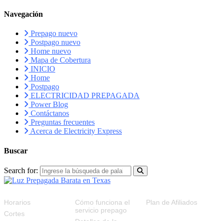
Navegación
Prepago nuevo
Postpago nuevo
Home nuevo
Mapa de Cobertura
INICIO
Home
Postpago
ELECTRICIDAD PREPAGADA
Power Blog
Contáctanos
Preguntas frecuentes
Acerca de Electricity Express
Buscar
Search for:
RECURSOS
FAQS
PLAN DE AFILIADOS
Horarios
Cómo funciona el
Plan de Afiliados
servicio prepago
Cortes