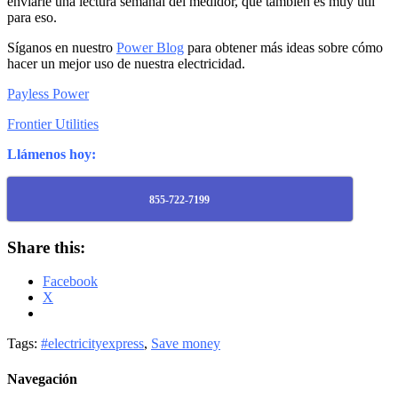
enviarle una lectura semanal del medidor, que también es muy útil
para eso.
Síganos en nuestro
Power Blog
para obtener más ideas sobre cómo
hacer un mejor uso de nuestra electricidad.
Payless Power
Frontier Utilities
Llámenos hoy:
855-722-7199
Share this:
Facebook
X
Tags:
#electricityexpress
,
Save money
Navegación