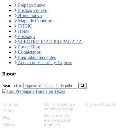
Prepago nuevo
Postpago nuevo
Home nuevo
Mapa de Cobertura
INICIO
Home
Postpago
ELECTRICIDAD PREPAGADA
Power Blog
Contáctanos
Preguntas frecuentes
Acerca de Electricity Express
Buscar
Search for:
RECURSOS
FAQS
PLAN DE AFILIADOS
Horarios
Cómo funciona el
Plan de Afiliados
servicio prepago
Cortes
Detalles de la
Blog
electricidad sin
Videos
depósito