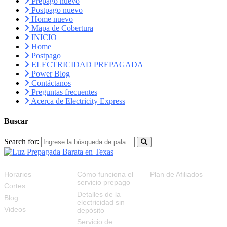
Prepago nuevo
Postpago nuevo
Home nuevo
Mapa de Cobertura
INICIO
Home
Postpago
ELECTRICIDAD PREPAGADA
Power Blog
Contáctanos
Preguntas frecuentes
Acerca de Electricity Express
Buscar
Search for:
RECURSOS
FAQS
PLAN DE AFILIADOS
Horarios
Cómo funciona el
Plan de Afiliados
servicio prepago
Cortes
Detalles de la
Blog
electricidad sin
Videos
depósito
Servicio de