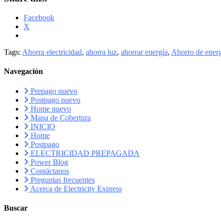
Facebook
X
Tags:
Ahorra electricidad
,
ahorra luz
,
ahorrar energía
,
Ahorro de ener
Navegación
Prepago nuevo
Postpago nuevo
Home nuevo
Mapa de Cobertura
INICIO
Home
Postpago
ELECTRICIDAD PREPAGADA
Power Blog
Contáctanos
Preguntas frecuentes
Acerca de Electricity Express
Buscar