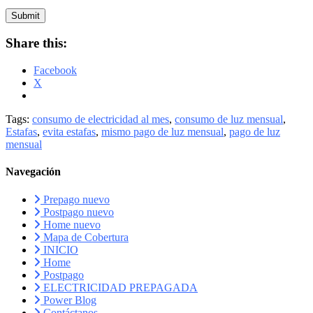
Submit
Share this:
Facebook
X
Tags:
consumo de electricidad al mes
,
consumo de luz mensual
,
Estafas
,
evita estafas
,
mismo pago de luz mensual
,
pago de luz
mensual
Navegación
Prepago nuevo
Postpago nuevo
Home nuevo
Mapa de Cobertura
INICIO
Home
Postpago
ELECTRICIDAD PREPAGADA
Power Blog
Contáctanos