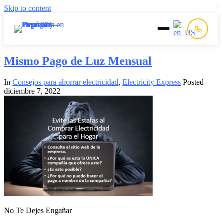
Skip to content
Inicio
Mismo Pago de Luz Mensual
In
Consejos para ahorrar electricidad
,
Electricity Express
Posted
Prepago
diciembre 7, 2022
Postpago
Quiénes Somos
Contacto
No Te Dejes Engañar