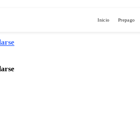
Inicio
Prepago
darse
darse