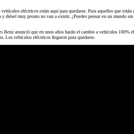
s vehículos eléctricos están aquí para quedarse. Para aquellos que está
na y diésel muy pronto no van a existir. ¿Puedes pensar en un mundo sin
des Benz anunció que en unos años harán el cambio a vehículos 100% e
os. Los vehículos eléctricos llegaron para quedarse.