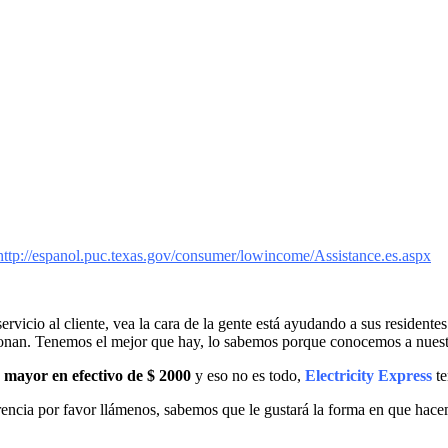
http://espanol.puc.texas.gov/consumer/lowincome/Assistance.es.aspx
icio al cliente, vea la cara de la gente está ayudando a sus residente
uncionan. Tenemos el mejor que hay, lo sabemos porque conocemos a nue
 mayor en efectivo de $ 2000
y eso no es todo,
Electricity Express
t
rencia por favor llámenos, sabemos que le gustará la forma en que hac