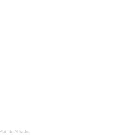
PLAN DE AFILIADOS
Plan de Afiliados