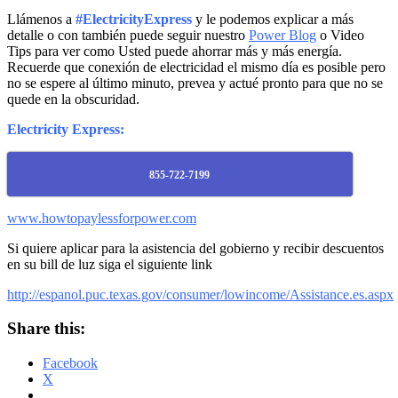
Llámenos a
#ElectricityExpress
y le podemos explicar a más
detalle o con también puede seguir nuestro
Power Blog
o Video
Tips para ver como Usted puede ahorrar más y más energía.
Recuerde que conexión de electricidad el mismo día es posible pero
no se espere al último minuto, prevea y actué pronto para que no se
quede en la obscuridad.
Electricity Express:
855-722-7199
www.howtopaylessforpower.com
Si quiere aplicar para la asistencia del gobierno y recibir descuentos
en su bill de luz siga el siguiente link
http://espanol.puc.texas.gov/consumer/lowincome/Assistance.es.aspx
Share this:
Facebook
X