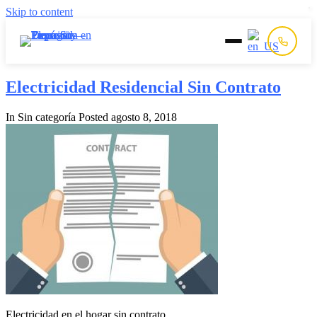
Skip to content
Inicio
Electricidad Residencial Sin Contrato
In Sin categoría
Posted
agosto 8, 2018
Prepago
Postpago
Quiénes Somos
Contacto
Electricidad en el hogar sin contrato