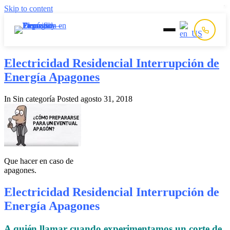
Skip to content
Inicio
Electricidad Residencial Interrupción de
Energía Apagones
Prepago
In Sin categoría
Posted
agosto 31, 2018
Postpago
Quiénes Somos
Que hacer en caso de
Contacto
apagones.
Electricidad Residencial Interrupción de
Energía Apagones
A quién llamar cuando experimentamos un corte de