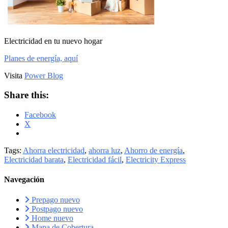
Electricidad en tu nuevo hogar
Planes de energía, aquí
Visita
Power Blog
Share this:
Facebook
X
Tags:
Ahorra electricidad
,
ahorra luz
,
Ahorro de energía
,
Electricidad barata
,
Electricidad fácil
,
Electricity Express
Navegación
Prepago nuevo
Postpago nuevo
Home nuevo
Mapa de Cobertura