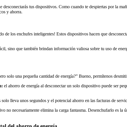
 desconectarás tus dispositivos. Como cuando te despiertas por la maña
cos y ahorra.
o de los enchufes inteligentes! Estos dispositivos hacen que desconectar
il, sino que también brindan información valiosa sobre tu uso de energí
rro solo una pequeña cantidad de energía?” Bueno, permítenos desmiti
a:
el ahorro de energía al desconectar un solo dispositivo puede ser peq
 solo lleva unos segundos y el potencial ahorro en las facturas de servi
ivo no necesariamente elimina la carga fantasma. Desenchufarlo es la úni
al del ahorro de energía