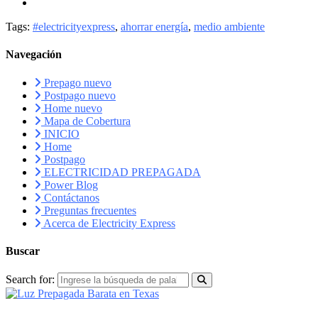
Tags:
#electricityexpress
,
ahorrar energía
,
medio ambiente
Navegación
Prepago nuevo
Postpago nuevo
Home nuevo
Mapa de Cobertura
INICIO
Home
Postpago
ELECTRICIDAD PREPAGADA
Power Blog
Contáctanos
Preguntas frecuentes
Acerca de Electricity Express
Buscar
Search for:
RECURSOS