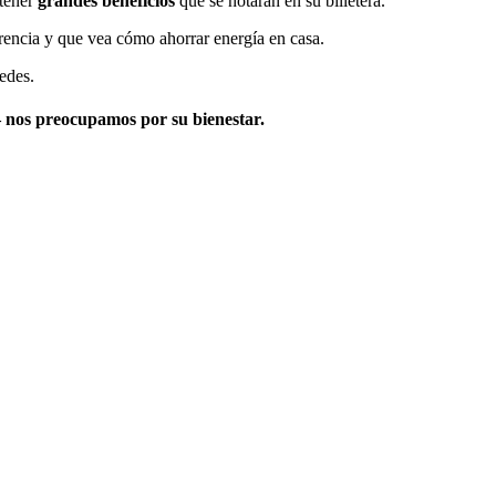
btener
grandes beneficios
que se notarán en su billetera.
rencia y que vea cómo ahorrar energía en casa.
edes.
 nos preocupamos por su bienestar.