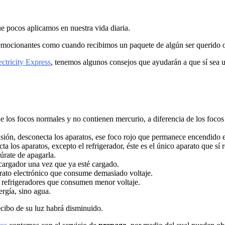
 pocos aplicamos en nuestra vida diaria.
an emocionantes como cuando recibimos un paquete de algún ser querido o 
ectricity Express
, tenemos algunos consejos que ayudarán a que sí sea u
e los focos normales y no contienen mercurio, a diferencia de los focos
isión, desconecta los aparatos, ese foco rojo que permanece encendido e
a los aparatos, excepto el refrigerador, éste es el único aparato que sí 
úrate de apagarla.
 cargador una vez que ya esté cargado.
parato electrónico que consume demasiado voltaje.
 refrigeradores que consumen menor voltaje.
ergía, sino agua.
ecibo de su luz habrá disminuido.