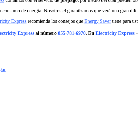
ess
contamos con el servicio de
prepago
, por medio del cual pueden o
u consumo de energía. Nosotros el garantizamos que verá una gran dife
ricity Express
recomienda los consejos que
Energy Saver
tiene para ust
ectricity Express
al número
855-781-6970
. En
Electricity Express
–
gar