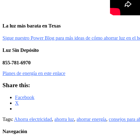
La luz más barata en Texas
Sigue nuestro Power Blog para más ideas de cómo ahorrar luz en el h
Luz Sin Depósito
855-781-6970
Planes de energía en este enlace
Share this:
Facebook
X
Tags:
Ahorra electricidad
,
ahorra luz
,
ahorrar energía
,
consejos para ah
Navegación