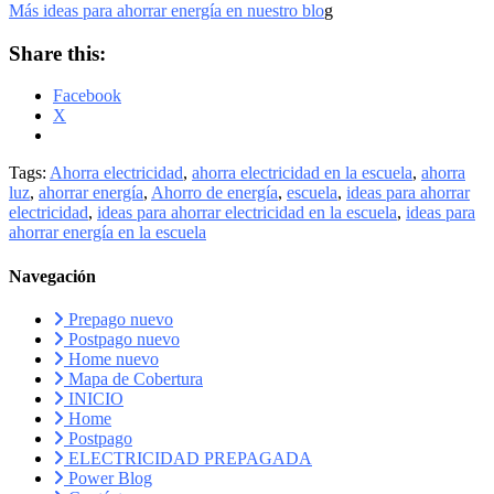
Más ideas para ahorrar energía en nuestro blo
g
Share this:
Facebook
X
Tags:
Ahorra electricidad
,
ahorra electricidad en la escuela
,
ahorra
luz
,
ahorrar energía
,
Ahorro de energía
,
escuela
,
ideas para ahorrar
electricidad
,
ideas para ahorrar electricidad en la escuela
,
ideas para
ahorrar energía en la escuela
Navegación
Prepago nuevo
Postpago nuevo
Home nuevo
Mapa de Cobertura
INICIO
Home
Postpago
ELECTRICIDAD PREPAGADA
Power Blog