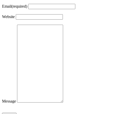
Email
(required)
Website
Message