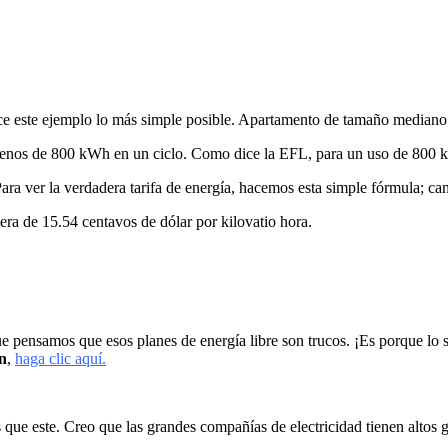
ice este ejemplo lo más simple posible. Apartamento de tamaño median
 menos de 800 kWh en un ciclo. Como dice la EFL, para un uso de 800
ra ver la verdadera tarifa de energía, hacemos esta simple fórmula; can
lera de 15.54 centavos de dólar por kilovatio hora.
 pensamos que esos planes de energía libre son trucos. ¡Es porque l
an
,
haga clic aquí.
que este. Creo que las grandes compañías de electricidad tienen altos ga