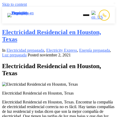
Skip to content
Inicio
Electricidad Residencial en Houston,
Texas
Prepago
In
Electricidad prepagada
,
Electricity Express
,
Energía prepagada
,
Luz prepagada
Posted
noviembre 2, 2021
Postpago
Electricidad Residencial en Houston,
Quiénes Somos
Texas
Contacto
Electricidad Residencial en Houston, Texas
Electricidad Residencial en Houston, Texas. Encontrar la compañía
de electricidad residencial correcta no es fácil. Hay tantas compañías
de luz residencial y todas dicen que son la mejor compañía de
electricidad. Que tienen las tarifas de luz mas bajas y que dan luz