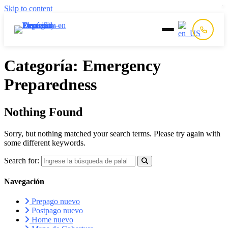
Skip to content
Inicio
Categoría:
Emergency
Preparedness
Prepago
Nothing Found
Postpago
Sorry, but nothing matched your search terms. Please try again with
Quiénes Somos
some different keywords.
Search for:
Contacto
Navegación
Prepago nuevo
Postpago nuevo
Home nuevo