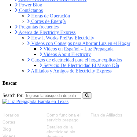
Power Blog
Contáctanos
Horas de Operación
Cortes de Energía
Preguntas frecuentes
Acerca de Electricity Express
How it Works PrePay Electricity
Videos con Consejos para Ahorrar Luz en el Hogar
Videos en Español – Luz Prepagada
Videos About Electricity
Cargos de electricidad para el hogar explicados
Servicio De Electricidad El Mismo Día
Afiliados y Amigos de Electricity Express
Buscar
Search for:
RECURSOS
FAQS
PLAN DE AFILIADOS
Horarios
Cómo funciona el
Plan de Afiliados
servicio prepago
Cortes
Detalles de la
Blog
electricidad sin
Videos
depósito